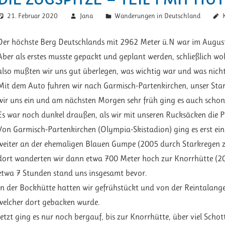
21. Februar 2020
Jana
Wanderungen in Deutschland
Der höchste Berg Deutschlands mit 2962 Meter ü.N war im August
Aber als erstes musste gepackt und geplant werden, schließlich wol
also mußten wir uns gut überlegen, was wichtig war und was nicht
Mit dem Auto fuhren wir nach Garmisch-Partenkirchen, unser Start
wir uns ein und am nächsten Morgen sehr früh ging es auch schon 
Es war noch dunkel draußen, als wir mit unseren Rucksäcken die P
Von Garmisch-Partenkirchen (Olympia-Skistadion) ging es erst ei
weiter an der ehemaligen Blauen Gumpe (2005 durch Starkregen ze
dort wanderten wir dann etwa 700 Meter hoch zur Knorrhütte (205
etwa 7 Stunden stand uns insgesamt bevor.
In der Bockhütte hatten wir gefrühstückt und von der Reintalange
welcher dort gebacken wurde.
Jetzt ging es nur noch bergauf, bis zur Knorrhütte, über viel Scho