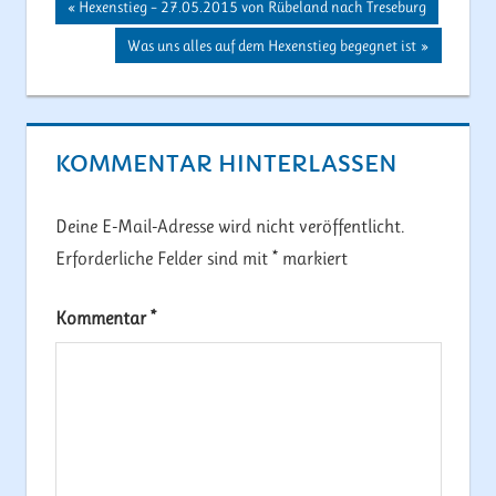
Beitragsnavigation
Vorheriger
Hexenstieg – 27.05.2015 von Rübeland nach Treseburg
Beitrag:
Nächster
Was uns alles auf dem Hexenstieg begegnet ist
Beitrag:
KOMMENTAR HINTERLASSEN
Deine E-Mail-Adresse wird nicht veröffentlicht.
Erforderliche Felder sind mit
*
markiert
Kommentar
*