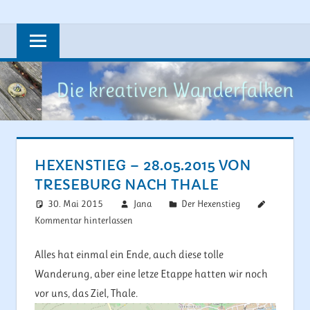
Zum
Steine,
DIE
Inhalt
Wandern,
springen
KREATIVEN
Rad
fahren
WANDERFAL
und
vieles
mehr….
HEXENSTIEG – 28.05.2015 VON
TRESEBURG NACH THALE
30. Mai 2015
Jana
Der Hexenstieg
Kommentar hinterlassen
Alles hat einmal ein Ende, auch diese tolle
Wanderung, aber eine letze Etappe hatten wir noch
vor uns, das Ziel, Thale.