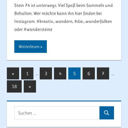
Stein 74 ist unterwegs. Viel Spaß beim Sammeln und
Behalten. Wer möchte kann ihn hier finden bei
Instagram. #kreativ_wandern, #die_wanderfalken
oder #wandersteine
Weiterlesen
Beitragsnavigation
Vorherige
«
1
…
3
4
5
6
7
…
Beiträge
Nächste
18
»
Beiträge
Suchen
Suchen
nach: