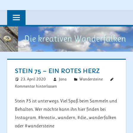
Zum
Steine,
DIE
Inhalt
Wandern,
springen
KREATIVEN
Rad
fahren
WANDERFAL
und
vieles
mehr….
STEIN 75 – EIN ROTES HERZ
23. April 2020
Jana
Wandersteine
Kommentar hinterlassen
Stein 75 ist unterwegs. Viel Spaß beim Sammeln und
Behalten. Wer möchte kann ihn hier finden bei
Instagram. #kreativ_wandern, #die_wanderfalken
oder #wandersteine