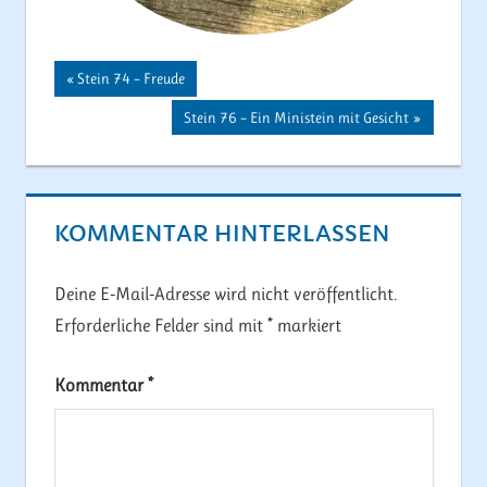
Beitragsnavigation
Vorheriger
Stein 74 – Freude
Beitrag:
Nächster
Stein 76 – Ein Ministein mit Gesicht
Beitrag:
KOMMENTAR HINTERLASSEN
Deine E-Mail-Adresse wird nicht veröffentlicht.
Erforderliche Felder sind mit
*
markiert
Kommentar
*