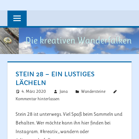
Zum
Steine,
DIE
Inhalt
Wandern,
springen
KREATIVEN
Rad
fahren
WANDERFAL
und
vieles
mehr….
STEIN 28 – EIN LUSTIGES
LÄCHELN
4. März 2020
Jana
Wandersteine
Kommentar hinterlassen
Stein 28 ist unterwegs. Viel Spaß beim Sammeln und
Behalten. Wer möchte kann ihn hier finden bei
Instagram. #kreativ_wandern oder