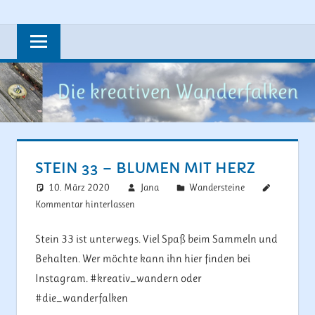
Zum
Steine,
DIE
Inhalt
Wandern,
springen
KREATIVEN
Rad
fahren
WANDERFAL
und
vieles
mehr….
STEIN 33 – BLUMEN MIT HERZ
10. März 2020
Jana
Wandersteine
Kommentar hinterlassen
Stein 33 ist unterwegs. Viel Spaß beim Sammeln und
Behalten. Wer möchte kann ihn hier finden bei
Instagram. #kreativ_wandern oder
#die_wanderfalken