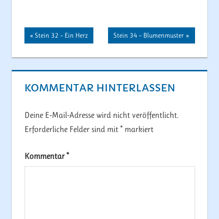
Beitragsnavigation
Vorheriger
Nächster
Stein 32 – Ein Herz
Stein 34 – Blumenmuster
Beitrag:
Beitrag:
KOMMENTAR HINTERLASSEN
Deine E-Mail-Adresse wird nicht veröffentlicht.
Erforderliche Felder sind mit
*
markiert
Kommentar
*