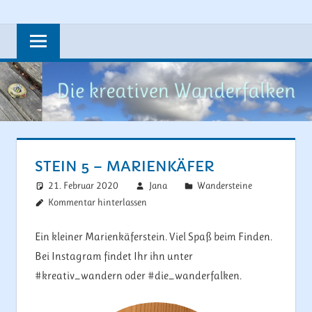
Zum
Steine,
DIE
Inhalt
Wandern,
springen
KREATIVEN
Rad
fahren
WANDERFAL
und
vieles
mehr….
STEIN 5 – MARIENKÄFER
21. Februar 2020
Jana
Wandersteine
Kommentar hinterlassen
Ein kleiner Marienkäferstein. Viel Spaß beim Finden.
Bei Instagram findet Ihr ihn unter
#kreativ_wandern oder #die_wanderfalken.