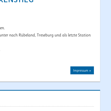
en.
unter nach Rübeland, Treseburg und als letzte Station
.
Nächster
Impressum
Beitrag: