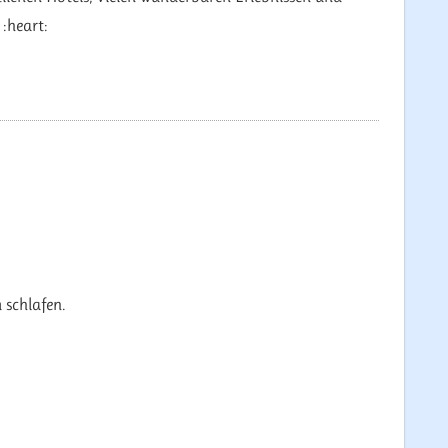
 :heart:
 schlafen.