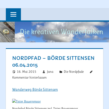
Zum
Steine,
DIE
Inhalt
Wandern,
springen
KREATIVEN
Rad
fahren
WANDERFAL
und
vieles
mehr….
NORDPFAD – BÖRDE SITTENSEN
06.04.2015
16. Mai 2015
Jana
Die Nordpfade
Kommentar hinterlassen
Wanderweg Börde Sittensen
Nordpfad Börde Sittensen incl. Tister Bauernmoor