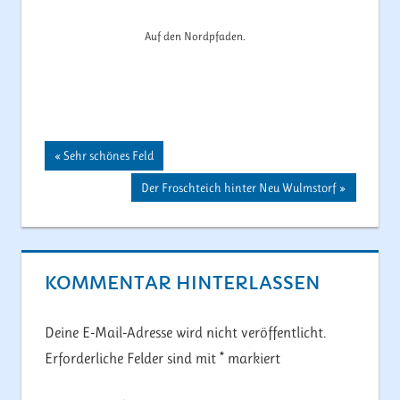
Auf den Nordpfaden.
Beitragsnavigation
Vorheriger
Sehr schönes Feld
Beitrag:
Nächster
Der Froschteich hinter Neu Wulmstorf
Beitrag:
KOMMENTAR HINTERLASSEN
Deine E-Mail-Adresse wird nicht veröffentlicht.
Erforderliche Felder sind mit
*
markiert